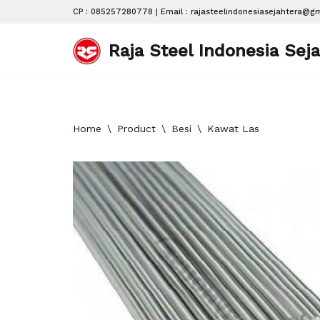
CP :
085257280778
| Email : rajasteelindonesiasejahtera@g
Skip
Raja Steel Indonesia Sej
to
content
Home
\
Product
\
Besi
\
Kawat Las